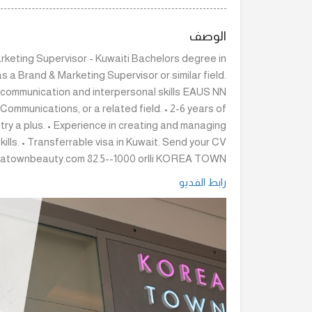
الوصف
ng Supervisor - Kuwaiti Bachelors degree in
s a Brand & Marketing Supervisor or similar field.
t communication and interpersonal skills EAUS NN
ommunications, or a related field. • 2-6 years of
try a plus. • Experience in creating and managing
ills. • Transferrable visa in Kuwait. Send your CV
townbeauty.com 82.5--1000 orlli KOREA TOWN
رابط الفديو