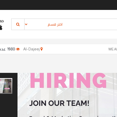
حم
1980 عدد المشاهدات
Al-Dajeej
WE A