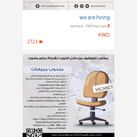
we are hiring
salmiya - 790 Days ago
KWD
2723