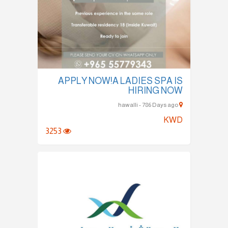
APPLY NOW!A LADIES SPA IS
HIRING NOW
hawalli - 786 Days ago
KWD
3253