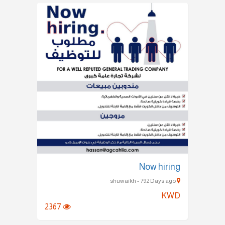
Now hiring
shuwaikh - 792 Days ago
KWD
2367