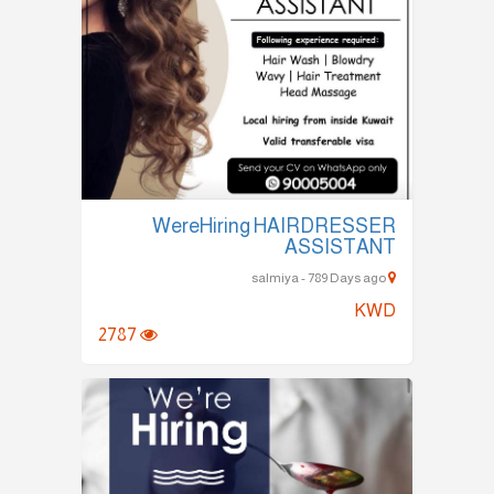
WereHiring HAIRDRESSER
ASSISTANT
salmiya - 789 Days ago
KWD
2787