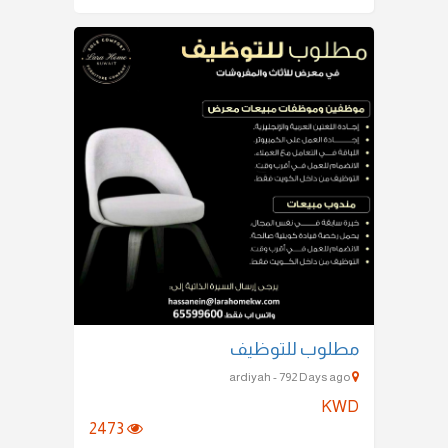
مطلوب للتوظيف
ardiyah - 792 Days ago
KWD
2473