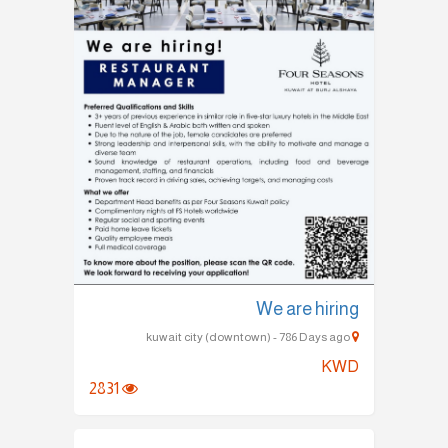
We are hiring
kuwait city (downtown) - 786 Days ago
KWD
2831