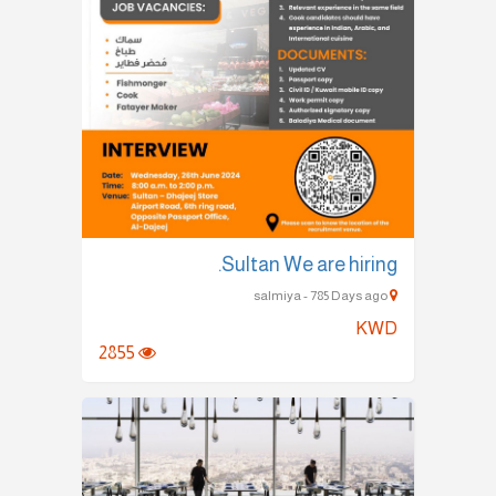
Sultan We are hiring.
salmiya - 785 Days ago
KWD
2855