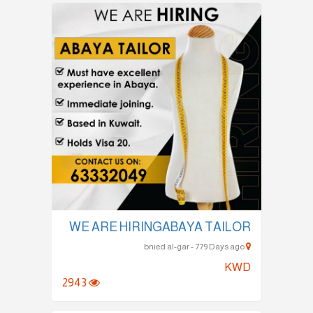
WE ARE HIRINGABAYA TAILOR
bnied al-gar - 779 Days ago
KWD
2943