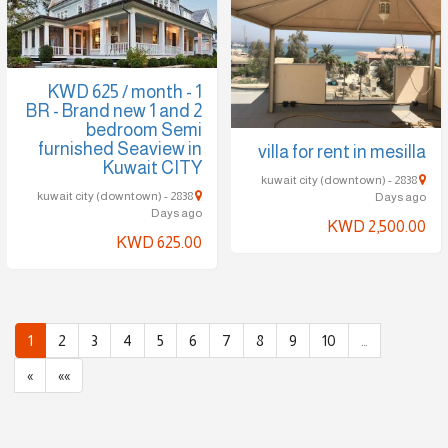
KWD 625 / month - 1
BR - Brand new 1 and 2
bedroom Semi
furnished Seaview in
villa for rent in mesilla
Kuwait CITY
kuwait city (downtown) - 2838
kuwait city (downtown) - 2838
Days ago
Days ago
KWD 2,500.00
KWD 625.00
1
2
3
4
5
6
7
8
9
10
…
»
»»