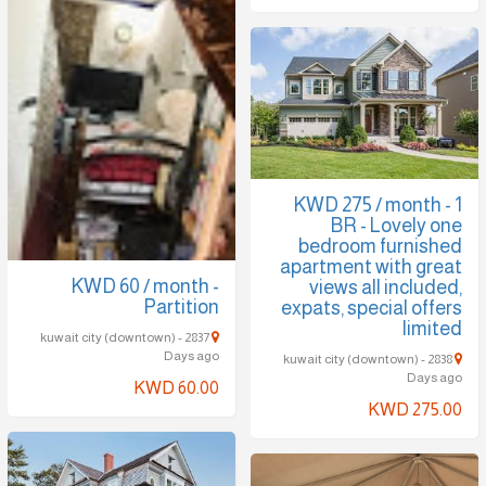
KWD 275 / month - 1
BR - Lovely one
bedroom furnished
apartment with great
KWD 60 / month -
views all included,
Partition
expats, special offers
limited
kuwait city (downtown) - 2837
Days ago
kuwait city (downtown) - 2838
Days ago
KWD 60.00
KWD 275.00