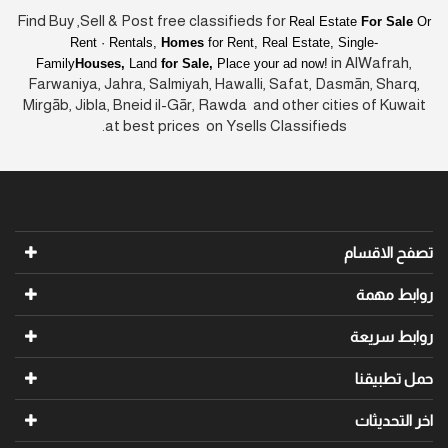
Find Buy ,Sell & Post free classifieds for
Real Estate
For Sale
Or
Rent · Rentals,
Homes
for Rent, Real Estate, Single-
in AlWafrah,
Family
Houses,
Land
for Sale,
Place your ad now!
Farwaniya, Jahra, Salmiyah, Hawalli, Safat, Dasmān, Sharq,
Mirgāb, Jibla, Bneid il-Gār, Rawda and other cities of Kuwait
at best prices on Ysells Classifieds.
تصفح الاقسام
روابط مهمة
روابط سريعة
حمل تطبيقنا
اخر التحديثات