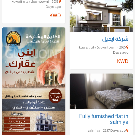
kuwait city (downtown) - 2035
Days ago
KWD
شركة ايفيل
kuwait city (downtown) - 2035
Days ago
KWD
Fully furnished flat in
salmiya
salmiya - 2837 Days ago