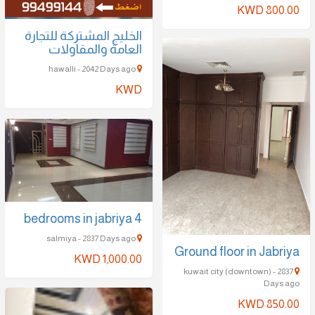
KWD 800.00
الخليج المشتركة للتجارة
العامة والمقاولات
hawalli - 2042 Days ago
KWD
4 bedrooms in jabriya
salmiya - 2837 Days ago
Ground floor in Jabriya
KWD 1,000.00
kuwait city (downtown) - 2837
Days ago
KWD 850.00